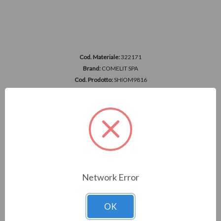
Cod. Materiale:
322171
Brand:
COMELIT SPA
Cod. Prodotto:
SHIOM9816
MODULO SIMPLEHOME 9 IN/8 OUT 16A ­ DIN
Accedi per vedere i prezzi
Network Error
OK