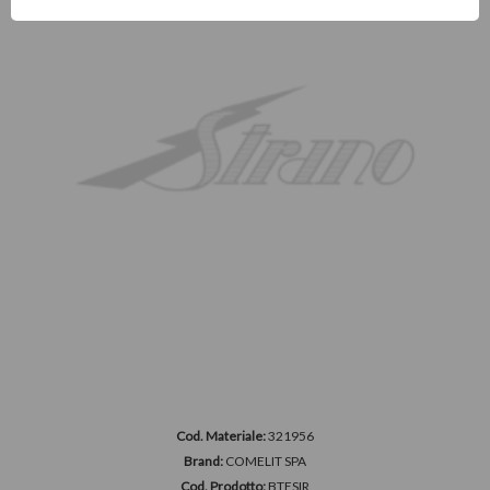
Cod. Materiale:
321956
Brand:
COMELIT SPA
Cod. Prodotto:
BTESIR