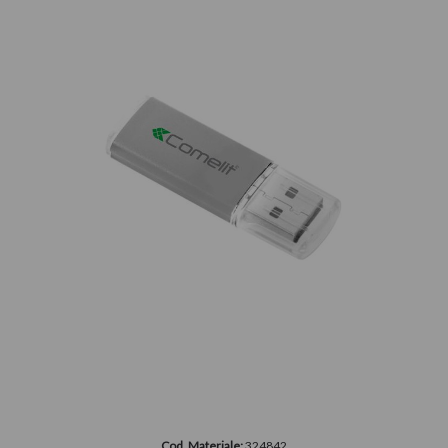
Cod. Materiale:
324842