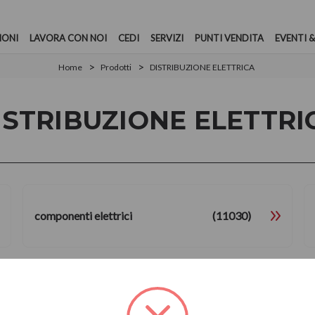
IONI
LAVORA CON NOI
CEDI
SERVIZI
PUNTI VENDITA
EVENTI &
Home
Prodotti
DISTRIBUZIONE ELETTRICA
ISTRIBUZIONE ELETTRI
componenti elettrici
(11030)