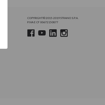
COPYRIGHT© 2015-2019 STRANO S.P.A.
P.IVA E CF 00672150877