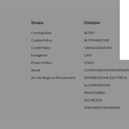
Strano
Divisioni
Coming Soon
ALTRO
Cookie Policy
AUTOMAZIONE
Credit Policy
CANALIZZAZIONI
Navigation
CAVI
Privacy Policy
CIVILE
About
COMPONENTI PER IMPIANT
Arredo Bagno e Rivestimenti
DISTRIBUZIONE ELETTRICA
ILLUMINAZIONE
RINNOVABILI
SICUREZZA
STRUMENTI DI MISURA