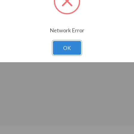
Informazioni legali
Dove siamo
Network Error
Cookie Policy
Catania Zona Industriale
Privacy Policy
3a Strada, 36
OK
Whistleblowing
+39 095523411
Whistleblowing Policy
strano@strano.it
I