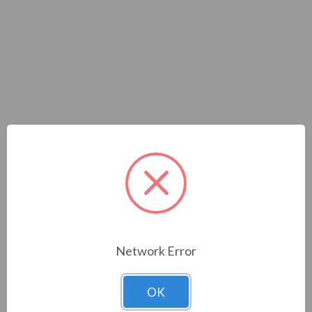
TELEC. IP TURRET 4MP 2.8
- 12MM DETERREN
Network Error
Cod. Materiale:
323751
Cod. Prodotto:
OK
Brand:
COMELIT SPA