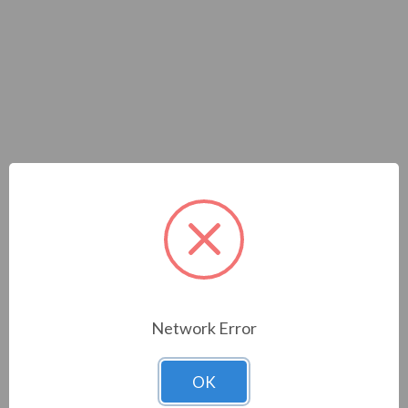
MODULO SIMPLEHOME 9
IN/8 OUT 10A ­ DIN
Network Error
Cod. Materiale:
322170
Cod. Prodotto:
OK
Brand:
COMELIT SPA