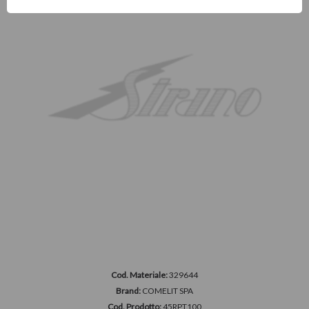
Cod. Materiale:
329644
Brand:
COMELIT SPA
Cod. Prodotto:
45RPT100