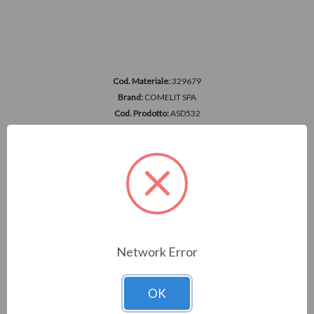
Cod. Materiale:
329679
Brand:
COMELIT SPA
Cod. Prodotto:
ASD532
RIVELATORE ASPIRAZIONE 1 CANALE, NO SENS
Accedi per vedere i prezzi
Network Error
OK