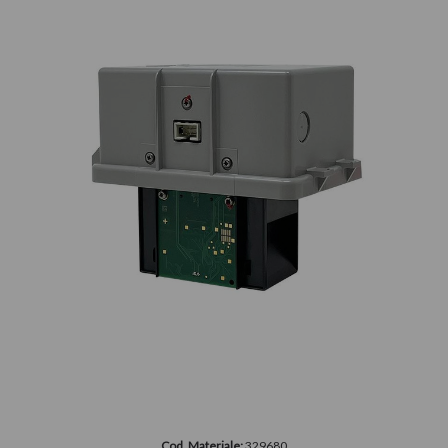
Cod. Materiale:
329680