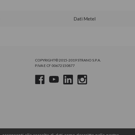
e
Dati Metel
COPYRIGHT© 2015-2019 STRANO S.P.A.
P.IVA E CF 00672150877