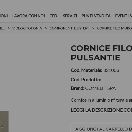
IONI
LAVORA CON NOI
CEDI
SERVIZI
PUNTI VENDITA
EVENTI &
ILE
VIDEOCITOFONIA
COMPONENTI E SISTEMI
CORNICE FILO MURO 
CORNICE FIL
PULSANTIE
Cod. Materiale:
331003
Cod. Prodotto:
Brand:
COMELIT SPA
Cornice in alluminio n° turale 
LEGGI LA DESCRIZIONE C
Disponibilità
AGGIUNGI AL CARRELLO 
attuale: