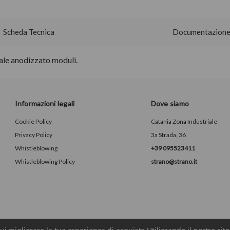
Scheda Tecnica
Documentazion
rale anodizzato moduli.
Informazioni legali
Dove siamo
Cookie Policy
Catania Zona Industriale
Privacy Policy
3a Strada, 36
Whistleblowing
+39 095523411
Whistleblowing Policy
strano@strano.it
I