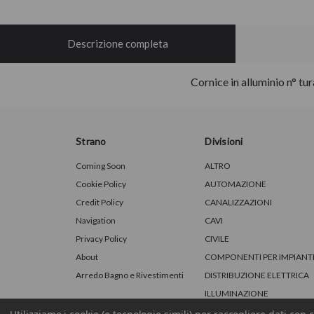
Descrizione completa
Cornice in alluminio n° tu
Strano
Divisioni
Coming Soon
ALTRO
Cookie Policy
AUTOMAZIONE
Credit Policy
CANALIZZAZIONI
Navigation
CAVI
Privacy Policy
CIVILE
About
COMPONENTI PER IMPIANT
Arredo Bagno e Rivestimenti
DISTRIBUZIONE ELETTRICA
ILLUMINAZIONE
RINNOVABILI