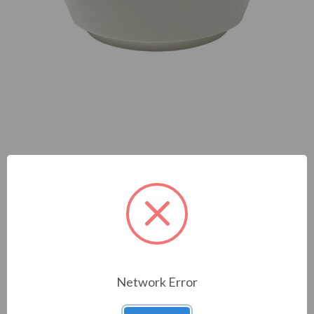
RIVELATORE TERMICO
Network Error
WIRELESS INDIRIZZATO