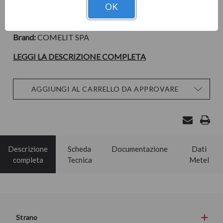
Cod. Materiale:
329318
OK
Cod. Prodotto:
Brand:
COMELIT SPA
LEGGI LA DESCRIZIONE COMPLETA
Disponibilità
AGGIUNGI AL CARRELLO DA APPROVARE
attuale:
Descrizione
Scheda
Documentazione
Dati
completa
Tecnica
Metel
Strano