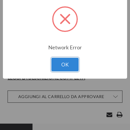
Cod. Materiale:
331839
Cod. Prodotto:
Brand:
COMELIT SPA
FG100F un fumogeno filare che permette di saturare un
ambiente di circa 100m3 in 35 sec. La formulazione
atossica della miscela lo rende utilizzabile in molteplici
Network Error
contesti quali il rafforzamento di aree sensibili in case, n°
gozi, garage, bar sale giochi. Il fumogeno dotato di
OK
attivazione singolo …
LEGGI LA DESCRIZIONE COMPLETA
Disponibilità
AGGIUNGI AL CARRELLO DA APPROVARE
attuale: