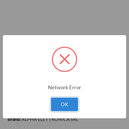
INVERTER ONDA PURA
300W 24V
Network Error
Cod. Materiale:
329299
OK
Cod. Prodotto:
Brand:
ALPHA ELETTRONICA SRL