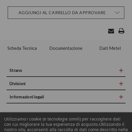
Disponibilità
AGGIUNGI AL CARRELLO DA APPROVARE
attuale:
Scheda Tecnica
Documentazione
Dati Metel
Strano
Divisioni
Informazioni legali
Utilizziamo i cookie (e tecnologie simili) per raccogliere dati
COPYRIGHT© 2015-2019 STRANO S.P.A. P.IVA E CF 00672150877
con cui migliorare la tua esperienza di acquisto.
Utilizzando il
nostro sito, acconsenti alla raccolta di dati come descritto nella