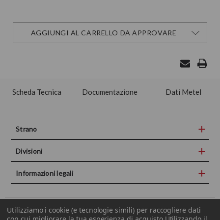
Disponibilità
AGGIUNGI AL CARRELLO DA APPROVARE
attuale:
Scheda Tecnica
Documentazione
Dati Metel
Strano
Divisioni
Informazioni legali
Utilizziamo i cookie (e tecnologie simili) per raccogliere dati
COPYRIGHT© 2015-2019 STRANO S.P.A. P.IVA E CF 00672150877
con cui migliorare la tua esperienza di acquisto.
Utilizzando il