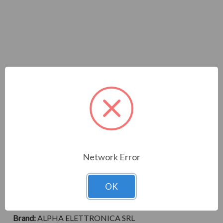
JO3521024528NW N.LED
Network Error
5M 528LED COB
Cod. Materiale:
322665
OK
Cod. Prodotto:
Brand:
ALPHA ELETTRONICA SRL