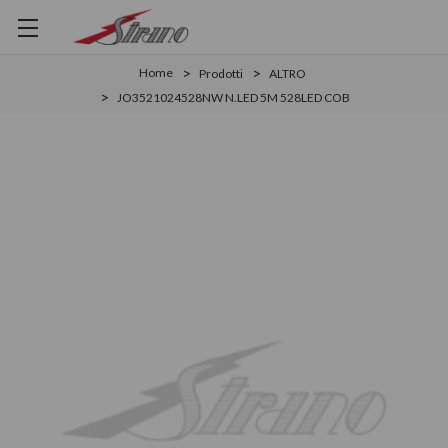
Home
Prodotti
ALTRO
JO3521024528NW N.LED 5M 528LED COB