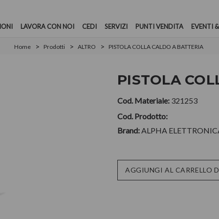
IONI
LAVORA CON NOI
CEDI
SERVIZI
PUNTI VENDITA
EVENTI &
Home
Prodotti
ALTRO
PISTOLA COLLA CALDO A BATTERIA
PISTOLA COL
Cod. Materiale:
321253
Cod. Prodotto:
Brand:
ALPHA ELETTRONICA
Disponibilità
AGGIUNGI AL CARRELLO 
attuale: