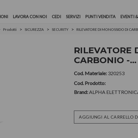
IONI
LAVORA CON NOI
CEDI
SERVIZI
PUNTI VENDITA
EVENTI &
Prodotti
SICUREZZA
SECURITY
RILEVATORE DI MONOSSIDO DI CARBO
RILEVATORE 
CARBONIO -...
Cod. Materiale:
320253
Cod. Prodotto:
Brand:
ALPHA ELETTRONICA
Disponibilità
AGGIUNGI AL CARRELLO 
attuale: