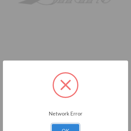
MODULO GESTIONE
CARICHI E CONSUMI
BIDIRE
Network Error
Cod. Materiale:
318930
OK