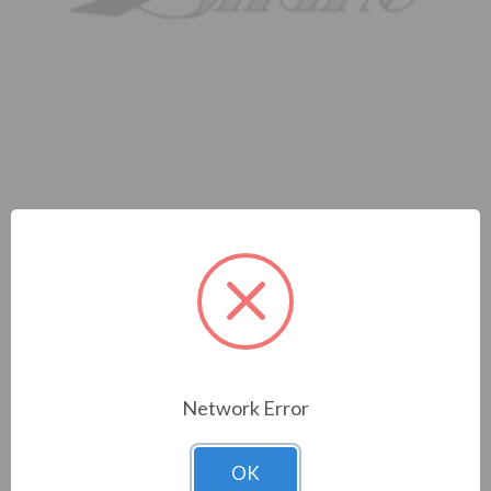
KIT MAXI MANAGER CON
ANDROID E COMELIT H
Network Error
Cod. Materiale:
318929
Cod. Prodotto:
OK