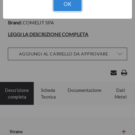
Cod. Materiale:
317262
OK
Cod. Prodotto:
Brand:
COMELIT SPA
LEGGI LA DESCRIZIONE COMPLETA
Disponibilità
AGGIUNGI AL CARRELLO DA APPROVARE
attuale:
Descrizione
Scheda
Documentazione
Dati
completa
Tecnica
Metel
Strano