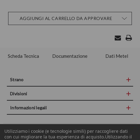
Disponibilità
AGGIUNGI AL CARRELLO DA APPROVARE
attuale:
Scheda Tecnica
Documentazione
Dati Metel
Strano
Divisioni
Informazioni legali
Utilizziamo i cookie (e tecnologie simili) per raccogliere dati
COPYRIGHT© 2015-2019 STRANO S.P.A. P.IVA E CF 00672150877
con cui migliorare la tua esperienza di acquisto.
Utilizzando il