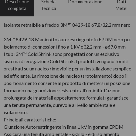
Descrizione
Scheda
Documentazione
Dati
completa
Tecnica
Metel
Isolante retraibile a freddo 3M™ 8429-18 67,8/32,2 mm nero
3M™ 8429-18 Manicotto autorestringente in EPDM nero per
isolamento di connessioni fino a 1 kV ø32,2 mm - ø67,8 mm
I tubi 3M™ Cold Shrink sono progettati con un esclusivo
sistema di erogazione Cold Shrink. I prodotti vengono forniti
prestirati su un nucleo rimovibile per un'installazione semplice
ed efficiente. La rimozione del nucleo (srotolamento) dopo il
posizionamento consente al prodotto di mettersi in posizione
formando una guarnizione resistente all'umidità. L'azione
prolungata dei materiali appositamente formulati garantisce
una tenuta permanente, durevole a livello ambientale e
isolamento.
Principali caratteristiche:
Giunzione Autorestringente in linea 1 kV in gomma EPDM
Assicura una tenuta ambientale - sigillo - e di isolamento