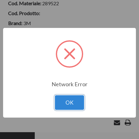
Cod. Materiale:
289522
Cod. Prodotto:
Brand:
3M
Isolante retraibile a freddo 3M™ 8429-18 67,8/32,2 mm
nero3M™ 8429-18 Manicotto autorestringente in EPDM
nero per isolamento di connessioni fino a 1 kV ø32,2 mm -
ø67,8 mmI tubi 3M™ Cold Shrink sono progettati con un
esclusivo sistema di erogazione Cold Shrink. I prodotti
vengono forniti prestirati …
LEGGI LA DESCRIZIONE COMPLETA
Network Error
Disponibilità
OK
AGGIUNGI AL CARRELLO DA APPROVARE
attuale: