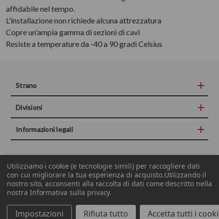
affidabile nel tempo.
L'installazione non richiede alcuna attrezzatura
Copre un'ampia gamma di sezioni di cavi
Resiste a temperature da -40 a 90 gradi Celsius
Strano
Divisioni
Informazioni legali
Utilizziamo i cookie (e tecnologie simili) per raccogliere dati
COPYRIGHT© 2015-2019 STRANO S.P.A. P.IVA E CF 00672150877
con cui migliorare la tua esperienza di acquisto.
Utilizzando il
nostro sito, acconsenti alla raccolta di dati come descritto nella
nostra
Informativa sulla privacy
.
Impostazioni
Rifiuta tutto
Accetta tutti i cook