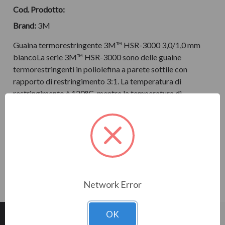
Cod. Prodotto:
Brand:
3M
Guaina termorestringente 3M™ HSR-3000 3,0/1,0 mm
biancoLa serie 3M™ HSR-3000 sono delle guaine
termorestringenti in poliolefina a parete sottile con
rapporto di restringimento 3:1. La temperatura di
restringimento è 120°C, mentre la temperatura di
esercizio è -55 / +135°C. Confezione in Dispenser d…
LEGGI LA DESCRIZIONE COMPLETA
Disponibilità
AGGIUNGI AL CARRELLO DA APPROVARE
attuale:
Network Error
OK
Descrizione
Scheda
Documentazione
Dati