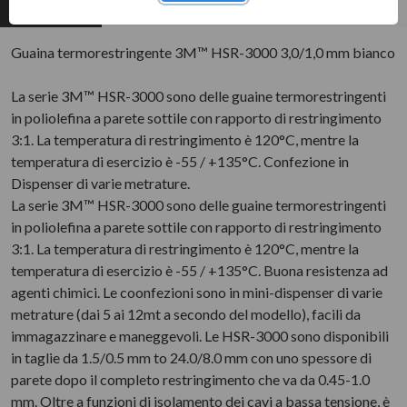
completa
Tecnica
Metel
Guaina termorestringente 3M™ HSR-3000 3,0/1,0 mm bianco
La serie 3M™ HSR-3000 sono delle guaine termorestringenti
in poliolefina a parete sottile con rapporto di restringimento
3:1. La temperatura di restringimento è 120°C, mentre la
temperatura di esercizio è -55 / +135°C. Confezione in
Dispenser di varie metrature.
La serie 3M™ HSR-3000 sono delle guaine termorestringenti
in poliolefina a parete sottile con rapporto di restringimento
3:1. La temperatura di restringimento è 120°C, mentre la
temperatura di esercizio è -55 / +135°C. Buona resistenza ad
agenti chimici. Le coonfezioni sono in mini-dispenser di varie
metrature (dai 5 ai 12mt a secondo del modello), facili da
immagazzinare e maneggevoli. Le HSR-3000 sono disponibili
in taglie da 1.5/0.5 mm to 24.0/8.0 mm con uno spessore di
parete dopo il completo restringimento che va da 0.45-1.0
mm. Oltre a funzioni di isolamento dei cavi a bassa tensione, è