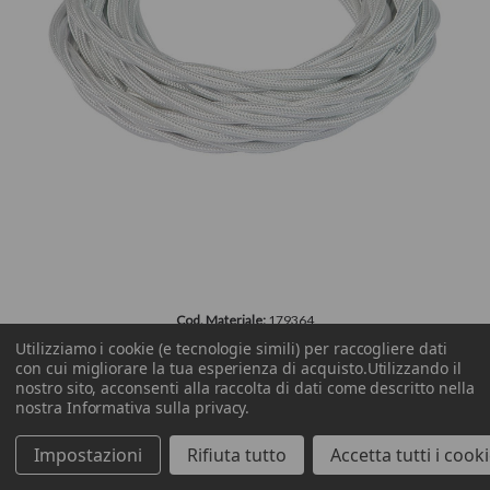
Cod. Materiale:
179364
Brand:
FANTON AVVOLGICAVO
Utilizziamo i cookie (e tecnologie simili) per raccogliere dati
con cui migliorare la tua esperienza di acquisto.
Utilizzando il
Cod. Prodotto:
93908
nostro sito, acconsenti alla raccolta di dati come descritto nella
CAVO TR.SETA FRRTX 3G1,5 MAT. 50M BI
nostra
Informativa sulla privacy
.
Impostazioni
Rifiuta tutto
Accetta tutti i cook
SHOP
CERCA
ACCEDI
Accedi per vedere i prezzi