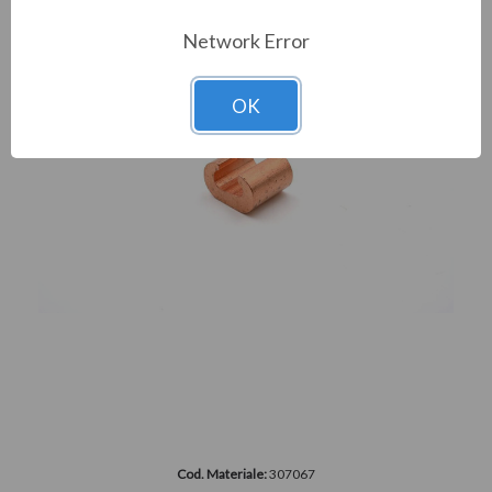
Network Error
OK
Cod. Materiale:
307067