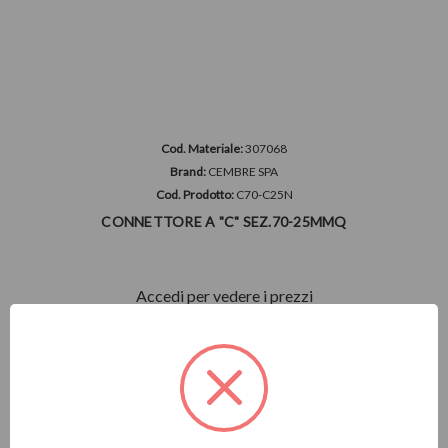
Cod. Materiale:
307068
Brand:
CEMBRE SPA
Cod. Prodotto:
C70-C25N
CONNETTORE A "C" SEZ.70-25MMQ
Accedi per vedere i prezzi