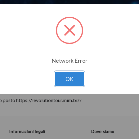
INIM REVOLUTION TOU
e?
n Sicilia tre tappe del Revolution Tour: Catania, Agrigento e Palermo
Network Error
le potenzialità dell'integrazione del TVCC Inim grazie al sistema
tica PrimeX. Due soluzioni all'avanguardia nel settore Security & 
OK
razione e controllo.
uo posto
https://revolutiontour.inim.biz/
Informazioni legali
Dove siamo