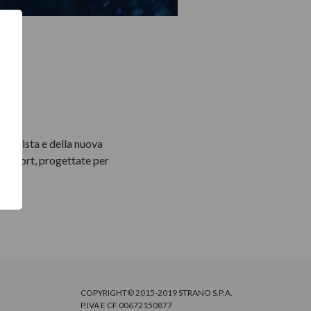
R
.
 InVista e della nuova
Comfort, progettate per
COPYRIGHT© 2015-2019 STRANO S.P.A.
P.IVA E CF 00672150877