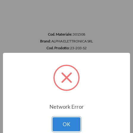
Cod. Materiale:
301508
Brand:
ALPHA ELETTRONICA SRL
Cod. Prodotto:
23-203-S2
MODULO REL PASSO-PASSO 230V WI-FI 2.4...
Accedi per vedere i prezzi
Network Error
OK