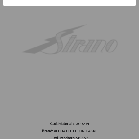
Cod. Materiale:
300954
Brand:
ALPHA ELETTRONICA SRL
Cod. Prodotto:
98-157