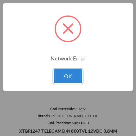
Network Error
OK
Cod. Materiale:
13276
Brand:
BPT CITOFONIA-VIDEOCITOF.
Cod. Prodotto:
64811230
XTBF1247 TELECAM.D/N 800TVL 12VDC 3,6MM