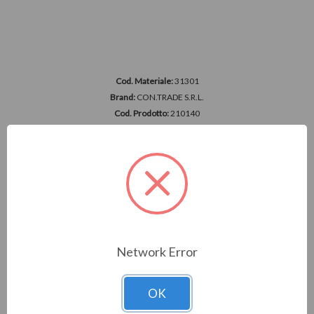
Cod. Materiale:
31301
Brand:
CON.TRADE S.R.L.
Cod. Prodotto:
210140
L 3/30 230 T FF 4 SCARIC.
Accedi per vedere i prezzi
Network Error
OK