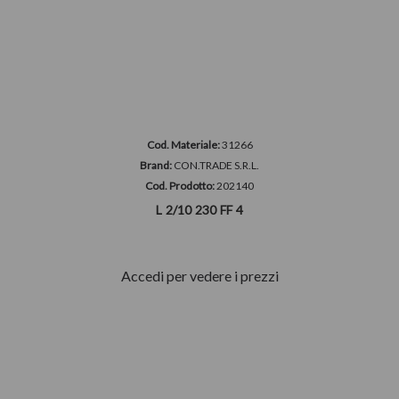
Cod. Materiale:
31266
Brand:
CON.TRADE S.R.L.
Cod. Prodotto:
202140
L 2/10 230 FF 4
Accedi per vedere i prezzi