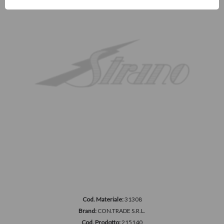
Cod. Materiale:
31308
Brand:
CON.TRADE S.R.L.
Cod. Prodotto:
215140