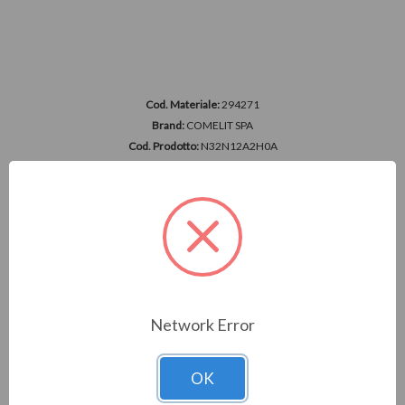
Cod. Materiale:
294271
Brand:
COMELIT SPA
Cod. Prodotto:
N32N12A2H0A
NVR 32CH, 12MP, AI, NDAA, NO HDD, 2 SATA
Accedi per vedere i prezzi
Network Error
OK