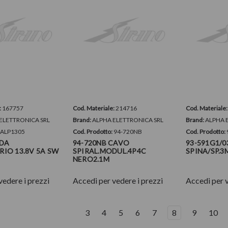
:
167757
Cod. Materiale:
214716
Cod. Materiale
ELETTRONICA SRL
Brand:
ALPHA ELETTRONICA SRL
Brand:
ALPHA 
:
ALP1305
Cod. Prodotto:
94-720NB
Cod. Prodotto:
 DA
94-720NB CAVO
93-591G1/
IO 13.8V 5A SW
SPIRAL.MODUL.4P4C
SPINA/SP.3
NERO2.1M
vedere i prezzi
Accedi per vedere i prezzi
Accedi per v
3
4
5
6
7
8
9
10