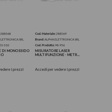
:
288568
Cod. Materiale:
288569
ELETTRONICA SRL
Brand:
ALPHA ELETTRONICA SRL
23-310
Cod. Prodotto:
98-956
E DI MONOSSIDO
MISURATORE LASER
IO
MULTIFUNZIONE - METR...
edere i prezzi
Accedi per vedere i prezzi