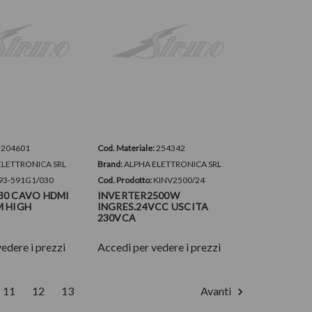
:
204601
Cod. Materiale:
254342
ELETTRONICA SRL
Brand:
ALPHA ELETTRONICA SRL
93-591G1/030
Cod. Prodotto:
KINV2500/24
030 CAVO HDMI
INVERTER2500W
M HIGH
INGRES.24VCC USCITA
230VCA
edere i prezzi
Accedi per vedere i prezzi
11
12
13
Avanti