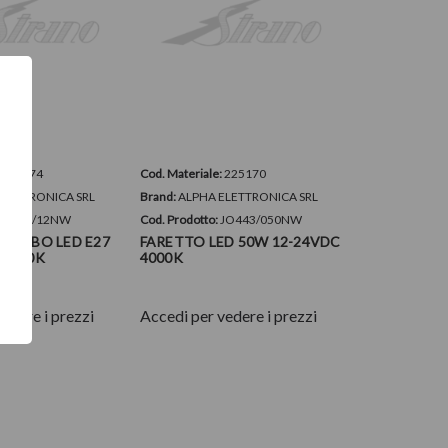
:
173474
Cod. Materiale:
225170
ELETTRONICA SRL
Brand:
ALPHA ELETTRONICA SRL
LB131/12NW
Cod. Prodotto:
JO443/050NW
 BULBO LED E27
FARETTO LED 50W 12-24VDC
 4000K
4000K
edere i prezzi
Accedi per vedere i prezzi