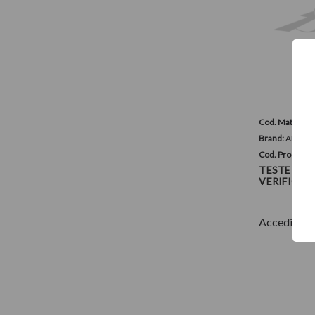
Cod. Materiale
Brand:
ALPHA 
Cod. Prodotto
TESTER MU
VERIFICA C
Accedi per 