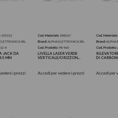
:
193152
Cod. Materiale:
288567
Cod. Materiale
ELETTRONICA SRL
Brand:
ALPHA ELETTRONICA SRL
Brand:
ALPHA 
:
12-4
Cod. Prodotto:
98-960
Cod. Prodotto:
SA JACK DA
LIVELLA LASER VERDE
RILEVATOR
3.5 MM
VERTICALE/ORIZZON...
DI CARBON
vedere i prezzi
Accedi per vedere i prezzi
Accedi per v