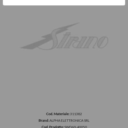
Cod. Materiale:
311382
Brand:
ALPHA ELETTRONICA SRL
Cod. Prodotto:
SWD60-40050